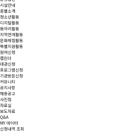
시설안내
층별소개
청소년활동
디지털활동
동아리활동
지역연계활동
문화체험활동
특별지원활동
참여신청
캘린더
대관신청
프로그램신청
기관방문신청
커뮤니티
공지사항
채용공고
사진첩
자료실
보도자료
Q&A
MY 데이터
신청내역 조회