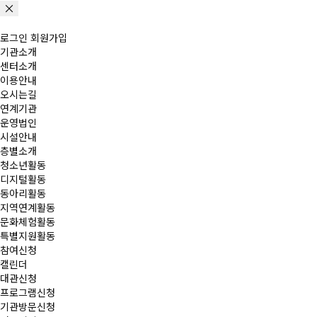
로그인
회원가입
기관소개
센터소개
이용안내
오시는길
연계기관
운영법인
시설안내
층별소개
청소년활동
디지털활동
동아리활동
지역연계활동
문화체험활동
특별지원활동
참여신청
캘린더
대관신청
프로그램신청
기관방문신청