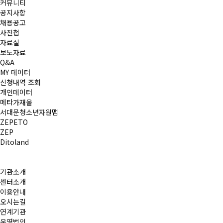
커뮤니티
공지사항
채용공고
사진첩
자료실
보도자료
Q&A
MY 데이터
신청내역 조회
개인데이터
메타가재울
서대문청소년자원맵
ZEPETO
ZEP
Ditoland
기관소개
센터소개
이용안내
오시는길
연계기관
운영법인