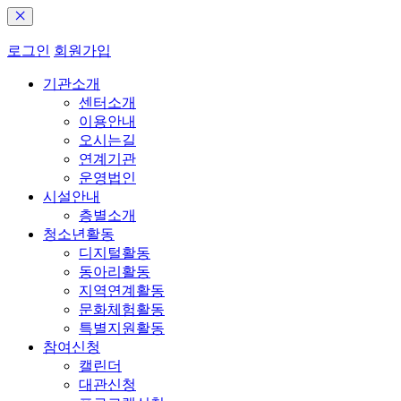
로그인
회원가입
기관소개
센터소개
이용안내
오시는길
연계기관
운영법인
시설안내
층별소개
청소년활동
디지털활동
동아리활동
지역연계활동
문화체험활동
특별지원활동
참여신청
캘린더
대관신청