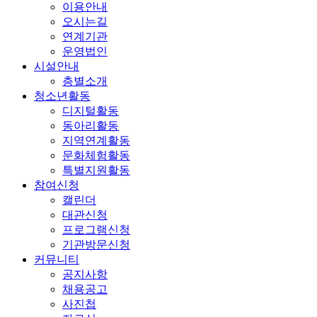
이용안내
오시는길
연계기관
운영법인
시설안내
층별소개
청소년활동
디지털활동
동아리활동
지역연계활동
문화체험활동
특별지원활동
참여신청
캘린더
대관신청
프로그램신청
기관방문신청
커뮤니티
공지사항
채용공고
사진첩