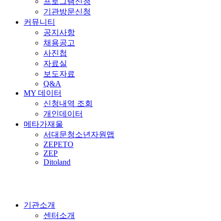
프로그램신청
기관방문신청
커뮤니티
공지사항
채용공고
사진첩
자료실
보도자료
Q&A
MY 데이터
신청내역 조회
개인데이터
메타가재울
서대문청소년자원맵
ZEPETO
ZEP
Ditoland
기관소개
센터소개