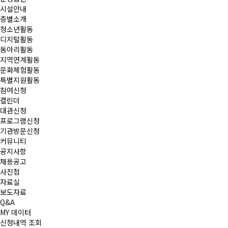
시설안내
층별소개
청소년활동
디지털활동
동아리활동
지역연계활동
문화체험활동
특별지원활동
참여신청
캘린더
대관신청
프로그램신청
기관방문신청
커뮤니티
공지사항
채용공고
사진첩
자료실
보도자료
Q&A
MY 데이터
신청내역 조회