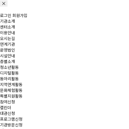
로그인
회원가입
기관소개
센터소개
이용안내
오시는길
연계기관
운영법인
시설안내
층별소개
청소년활동
디지털활동
동아리활동
지역연계활동
문화체험활동
특별지원활동
참여신청
캘린더
대관신청
프로그램신청
기관방문신청