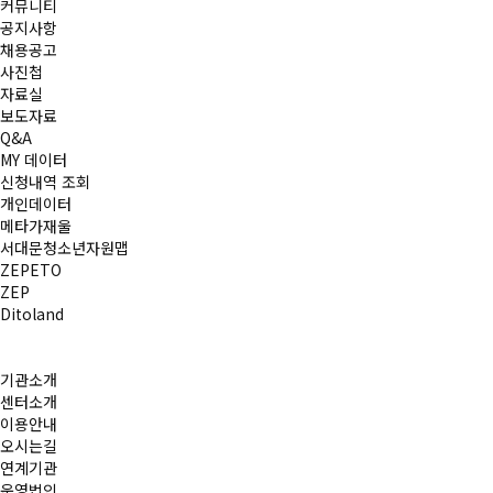
커뮤니티
공지사항
채용공고
사진첩
자료실
보도자료
Q&A
MY 데이터
신청내역 조회
개인데이터
메타가재울
서대문청소년자원맵
ZEPETO
ZEP
Ditoland
기관소개
센터소개
이용안내
오시는길
연계기관
운영법인