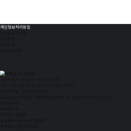
개인정보처리방침
이메일수집거부
사이트맵
오시는길
Follow SNS
서울특별시 서대문구 거북골로 103
TEL : 02-336-9240
FAX : 02-3144-0950
사업자번호 : 207-82-69794
Copyright©2022 가재울청소년센터.All right reserved.
로그인
관련사이트
+
서대문구청
한국청소년재단
서울특별시청소년시설협회
한국청소년활동진흥원