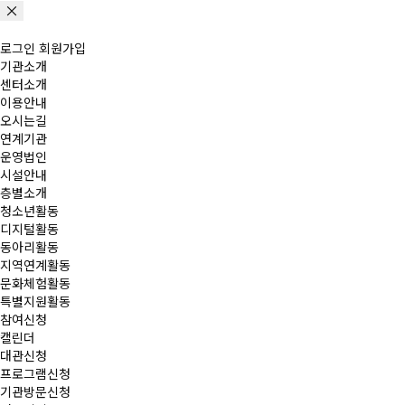
로그인
회원가입
기관소개
센터소개
이용안내
오시는길
연계기관
운영법인
시설안내
층별소개
청소년활동
디지털활동
동아리활동
지역연계활동
문화체험활동
특별지원활동
참여신청
캘린더
대관신청
프로그램신청
기관방문신청