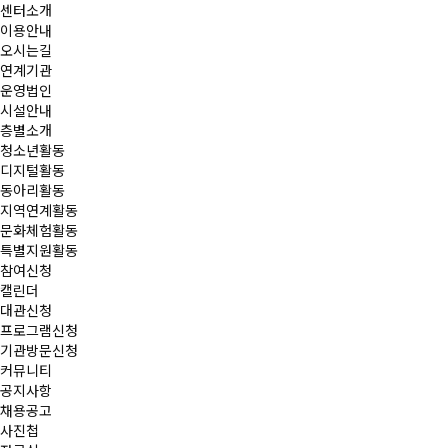
센터소개
이용안내
오시는길
연계기관
운영법인
시설안내
층별소개
청소년활동
디지털활동
동아리활동
지역연계활동
문화체험활동
특별지원활동
참여신청
캘린더
대관신청
프로그램신청
기관방문신청
커뮤니티
공지사항
채용공고
사진첩