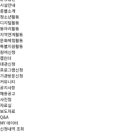
시설안내
층별소개
청소년활동
디지털활동
동아리활동
지역연계활동
문화체험활동
특별지원활동
참여신청
캘린더
대관신청
프로그램신청
기관방문신청
커뮤니티
공지사항
채용공고
사진첩
자료실
보도자료
Q&A
MY 데이터
신청내역 조회