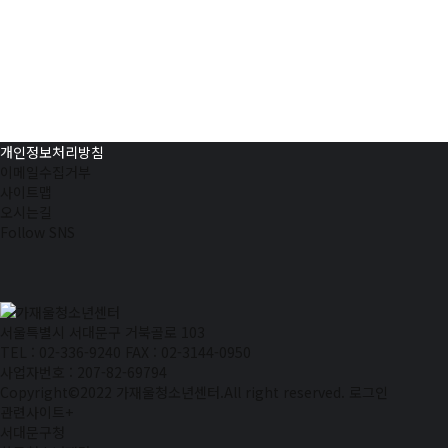
개인정보처리방침
이메일수집거부
사이트맵
오시는길
Follow SNS
서울특별시 서대문구 거북골로 103
TEL : 02-336-9240
FAX : 02-3144-0950
사업자번호 : 207-82-69794
Copyright©2022 가재울청소년센터.All right reserved.
로그인
관련사이트
+
서대문구청