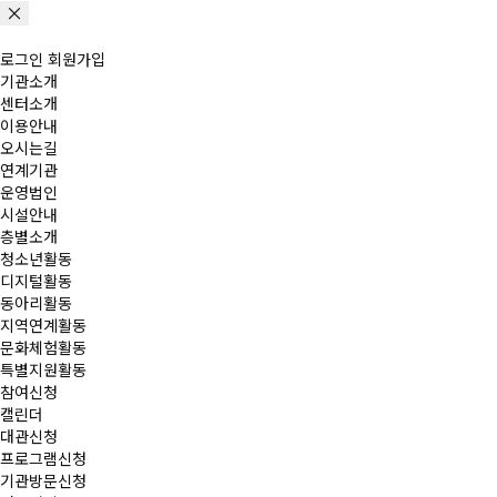
로그인
회원가입
기관소개
센터소개
이용안내
오시는길
연계기관
운영법인
시설안내
층별소개
청소년활동
디지털활동
동아리활동
지역연계활동
문화체험활동
특별지원활동
참여신청
캘린더
대관신청
프로그램신청
기관방문신청