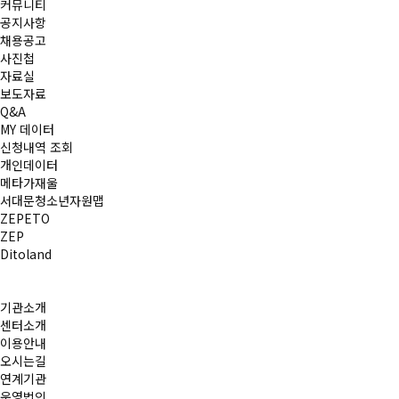
커뮤니티
공지사항
채용공고
사진첩
자료실
보도자료
Q&A
MY 데이터
신청내역 조회
개인데이터
메타가재울
서대문청소년자원맵
ZEPETO
ZEP
Ditoland
기관소개
센터소개
이용안내
오시는길
연계기관
운영법인