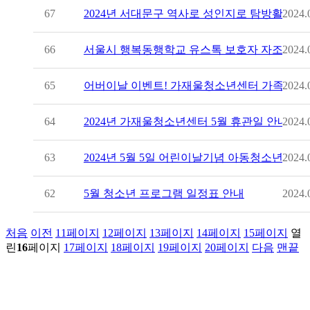
2024년 서대문구 역사로 성인지로 탐방활동 
67
2024.
서울시 행복동행학교 유스톡 보호자 자조 모임
66
2024.
어버이날 이벤트! 가재울청소년센터 가족사진관
65
2024.
2024년 가재울청소년센터 5월 휴관일 안내
64
2024.
2024년 5월 5일 어린이날기념 아동청소년축제
63
2024.
5월 청소년 프로그램 일정표 안내
62
2024.
처음
이전
11
페이지
12
페이지
13
페이지
14
페이지
15
페이지
열
린
16
페이지
17
페이지
18
페이지
19
페이지
20
페이지
다음
맨끝