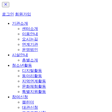
로그인
회원가입
기관소개
센터소개
이용안내
오시는길
연계기관
운영법인
시설안내
층별소개
청소년활동
디지털활동
동아리활동
지역연계활동
문화체험활동
특별지원활동
참여신청
캘린더
대관신청