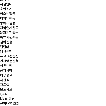
시설안내
층별소개
청소년활동
디지털활동
동아리활동
지역연계활동
문화체험활동
특별지원활동
참여신청
캘린더
대관신청
프로그램신청
기관방문신청
커뮤니티
공지사항
채용공고
사진첩
자료실
보도자료
Q&A
MY 데이터
신청내역 조회