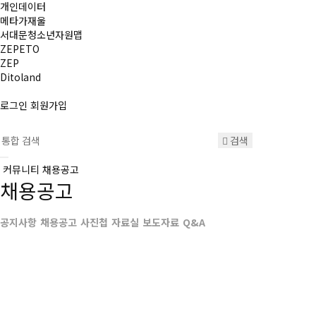
개인데이터
메타가재울
서대문청소년자원맵
ZEPETO
ZEP
Ditoland
로그인
회원가입
검색
커뮤니티
채용공고
채용공고
공지사항
채용공고
사진첩
자료실
보도자료
Q&A