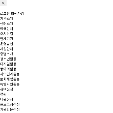
로그인
회원가입
기관소개
센터소개
이용안내
오시는길
연계기관
운영법인
시설안내
층별소개
청소년활동
디지털활동
동아리활동
지역연계활동
문화체험활동
특별지원활동
참여신청
캘린더
대관신청
프로그램신청
기관방문신청