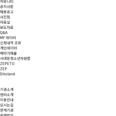
커뮤니티
공지사항
채용공고
사진첩
자료실
보도자료
Q&A
MY 데이터
신청내역 조회
개인데이터
메타가재울
서대문청소년자원맵
ZEPETO
ZEP
Ditoland
기관소개
센터소개
이용안내
오시는길
연계기관
운영법인