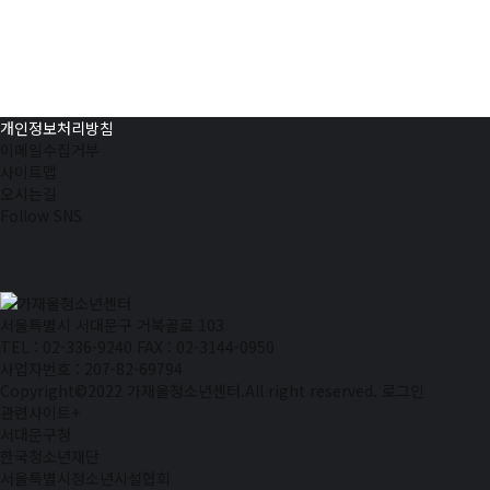
개인정보처리방침
이메일수집거부
사이트맵
오시는길
Follow SNS
서울특별시 서대문구 거북골로 103
TEL : 02-336-9240
FAX : 02-3144-0950
사업자번호 : 207-82-69794
Copyright©2022 가재울청소년센터.All right reserved.
로그인
관련사이트
+
서대문구청
한국청소년재단
서울특별시청소년시설협회