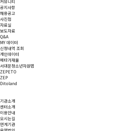
커뮤니티
공지사항
채용공고
사진첩
자료실
보도자료
Q&A
MY 데이터
신청내역 조회
개인데이터
메타가재울
서대문청소년자원맵
ZEPETO
ZEP
Ditoland
기관소개
센터소개
이용안내
오시는길
연계기관
운영법인