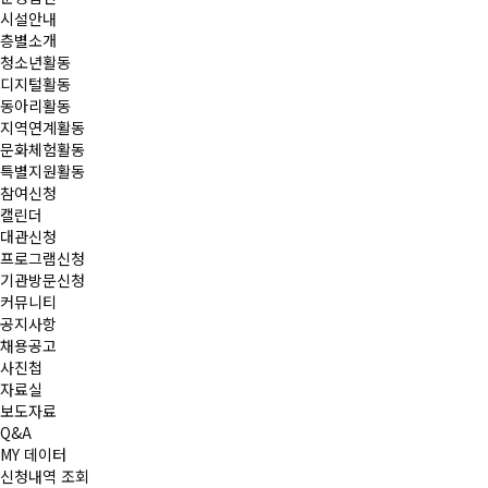
시설안내
층별소개
청소년활동
디지털활동
동아리활동
지역연계활동
문화체험활동
특별지원활동
참여신청
캘린더
대관신청
프로그램신청
기관방문신청
커뮤니티
공지사항
채용공고
사진첩
자료실
보도자료
Q&A
MY 데이터
신청내역 조회