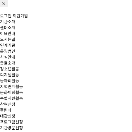
로그인
회원가입
기관소개
센터소개
이용안내
오시는길
연계기관
운영법인
시설안내
층별소개
청소년활동
디지털활동
동아리활동
지역연계활동
문화체험활동
특별지원활동
참여신청
캘린더
대관신청
프로그램신청
기관방문신청