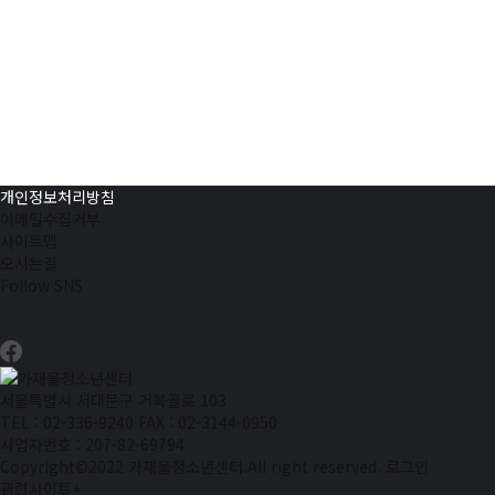
개인정보처리방침
이메일수집거부
사이트맵
오시는길
Follow SNS
서울특별시 서대문구 거북골로 103
TEL : 02-336-9240
FAX : 02-3144-0950
사업자번호 : 207-82-69794
Copyright©2022 가재울청소년센터.All right reserved.
로그인
관련사이트
+