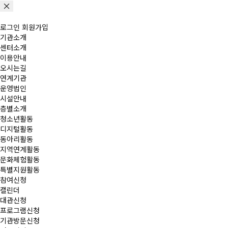
로그인
회원가입
기관소개
센터소개
이용안내
오시는길
연계기관
운영법인
시설안내
층별소개
청소년활동
디지털활동
동아리활동
지역연계활동
문화체험활동
특별지원활동
참여신청
캘린더
대관신청
프로그램신청
기관방문신청