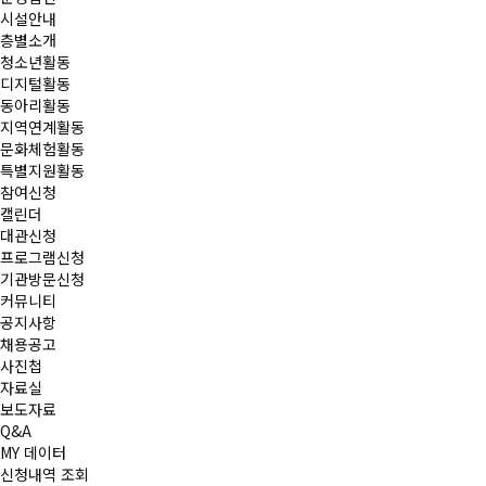
시설안내
층별소개
청소년활동
디지털활동
동아리활동
지역연계활동
문화체험활동
특별지원활동
참여신청
캘린더
대관신청
프로그램신청
기관방문신청
커뮤니티
공지사항
채용공고
사진첩
자료실
보도자료
Q&A
MY 데이터
신청내역 조회