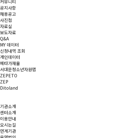
커뮤니티
공지사항
채용공고
사진첩
자료실
보도자료
Q&A
MY 데이터
신청내역 조회
개인데이터
메타가재울
서대문청소년자원맵
ZEPETO
ZEP
Ditoland
기관소개
센터소개
이용안내
오시는길
연계기관
운영법인