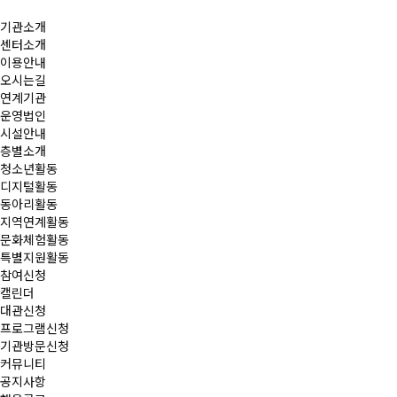
기관소개
센터소개
이용안내
오시는길
연계기관
운영법인
시설안내
층별소개
청소년활동
디지털활동
동아리활동
지역연계활동
문화체험활동
특별지원활동
참여신청
캘린더
대관신청
프로그램신청
기관방문신청
커뮤니티
공지사항