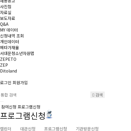
채용공고
사진첩
자료실
보도자료
Q&A
MY 데이터
신청내역 조회
개인데이터
메타가재울
서대문청소년자원맵
ZEPETO
ZEP
Ditoland
로그인
회원가입
검색
참여신청
프로그램신청
프로그램신청
캘린더
대관신청
프로그램신청
기관방문신청