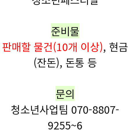
준비물
판매할 물건(10개 이상)
, 현금
(잔돈), 돈통 등
문의
청소년사업팀 070-8807-
9255~6