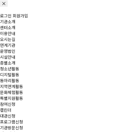
로그인
회원가입
기관소개
센터소개
이용안내
오시는길
연계기관
운영법인
시설안내
층별소개
청소년활동
디지털활동
동아리활동
지역연계활동
문화체험활동
특별지원활동
참여신청
캘린더
대관신청
프로그램신청
기관방문신청