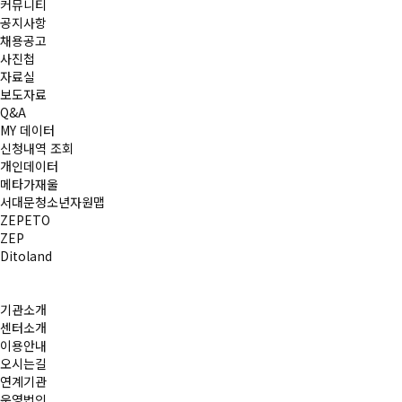
커뮤니티
공지사항
채용공고
사진첩
자료실
보도자료
Q&A
MY 데이터
신청내역 조회
개인데이터
메타가재울
서대문청소년자원맵
ZEPETO
ZEP
Ditoland
기관소개
센터소개
이용안내
오시는길
연계기관
운영법인