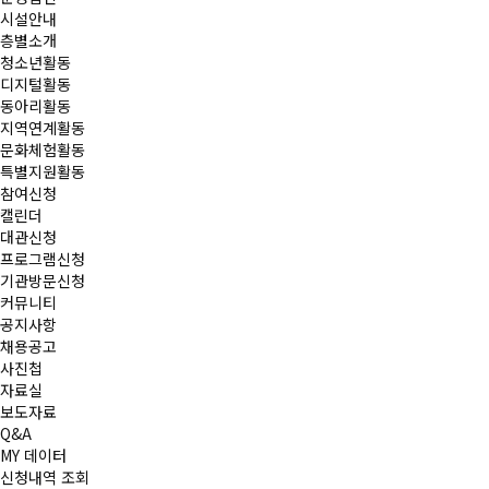
시설안내
층별소개
청소년활동
디지털활동
동아리활동
지역연계활동
문화체험활동
특별지원활동
참여신청
캘린더
대관신청
프로그램신청
기관방문신청
커뮤니티
공지사항
채용공고
사진첩
자료실
보도자료
Q&A
MY 데이터
신청내역 조회