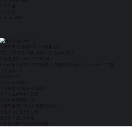
사이트맵
오시는길
Follow SNS
서울특별시 서대문구 거북골로 103
TEL : 02-336-9240
FAX : 02-3144-0950
사업자번호 : 207-82-69794
Copyright©2022 가재울청소년센터.All right reserved.
로그인
관련사이트
+
서대문구청
한국청소년재단
서울특별시청소년시설협회
한국청소년활동진흥원
청소년활동정보서비스
서울특별시립 청소년활동진흥센터
시립서대문청소년센터
홍은청소년문화의집
서대문구청소년상담복지센터