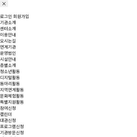
로그인
회원가입
기관소개
센터소개
이용안내
오시는길
연계기관
운영법인
시설안내
층별소개
청소년활동
디지털활동
동아리활동
지역연계활동
문화체험활동
특별지원활동
참여신청
캘린더
대관신청
프로그램신청
기관방문신청