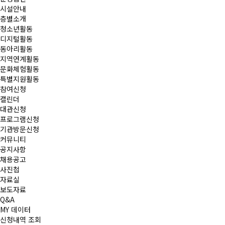
시설안내
층별소개
청소년활동
디지털활동
동아리활동
지역연계활동
문화체험활동
특별지원활동
참여신청
캘린더
대관신청
프로그램신청
기관방문신청
커뮤니티
공지사항
채용공고
사진첩
자료실
보도자료
Q&A
MY 데이터
신청내역 조회