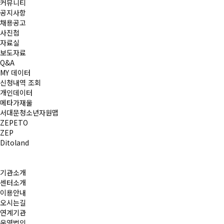
커뮤니티
공지사항
채용공고
사진첩
자료실
보도자료
Q&A
MY 데이터
신청내역 조회
개인데이터
메타가재울
서대문청소년자원맵
ZEPETO
ZEP
Ditoland
기관소개
센터소개
이용안내
오시는길
연계기관
운영법인