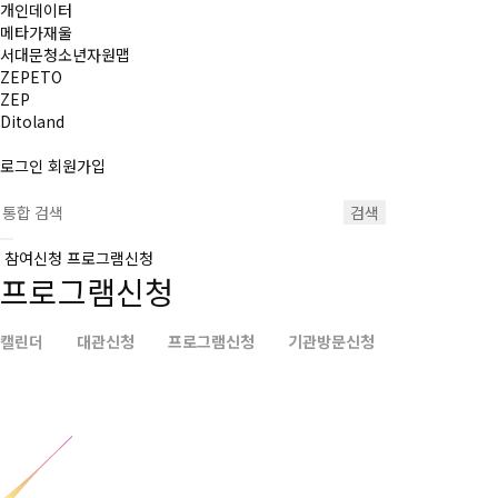
개인데이터
메타가재울
서대문청소년자원맵
ZEPETO
ZEP
Ditoland
로그인
회원가입
검색
참여신청
프로그램신청
프로그램신청
캘린더
대관신청
프로그램신청
기관방문신청