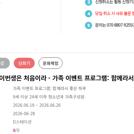
.
신청취소는 활동 신청기
3
당일 취소 시 사유 불문
4
문의는 070-8807-925
5
마감
단회기
문화체험
)이번생은 처음이라 - 가족 이벤트 프로그램: 함께라서
가족 이벤트 프로그램: 함께라서 좋은 하루
9세 이상 24세 이하 청소년과 가족구성원
2026.06.19
~
2026.06.26
2026-06-28
D스테이션
0
/0