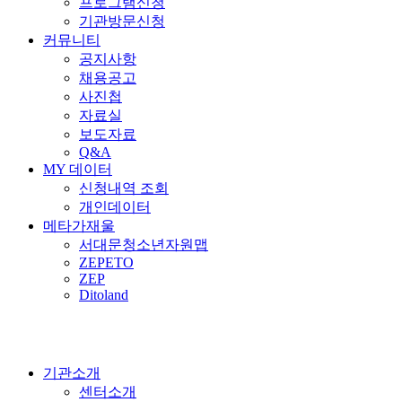
프로그램신청
기관방문신청
커뮤니티
공지사항
채용공고
사진첩
자료실
보도자료
Q&A
MY 데이터
신청내역 조회
개인데이터
메타가재울
서대문청소년자원맵
ZEPETO
ZEP
Ditoland
기관소개
센터소개