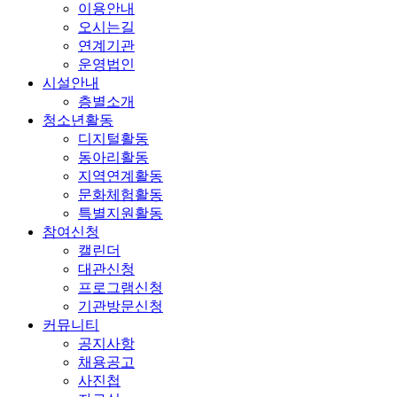
이용안내
오시는길
연계기관
운영법인
시설안내
층별소개
청소년활동
디지털활동
동아리활동
지역연계활동
문화체험활동
특별지원활동
참여신청
캘린더
대관신청
프로그램신청
기관방문신청
커뮤니티
공지사항
채용공고
사진첩