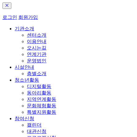
로그인
회원가입
기관소개
센터소개
이용안내
오시는길
연계기관
운영법인
시설안내
층별소개
청소년활동
디지털활동
동아리활동
지역연계활동
문화체험활동
특별지원활동
참여신청
캘린더
대관신청