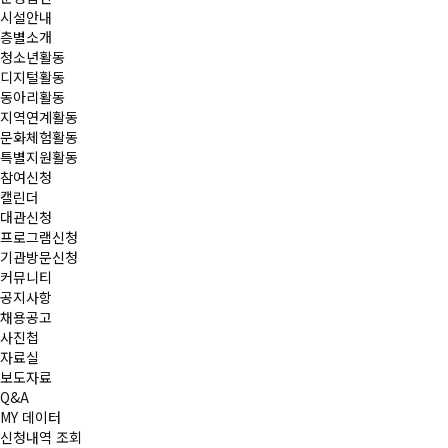
시설안내
층별소개
청소년활동
디지털활동
동아리활동
지역연계활동
문화체험활동
특별지원활동
참여신청
캘린더
대관신청
프로그램신청
기관방문신청
커뮤니티
공지사항
채용공고
사진첩
자료실
보도자료
Q&A
MY 데이터
신청내역 조회