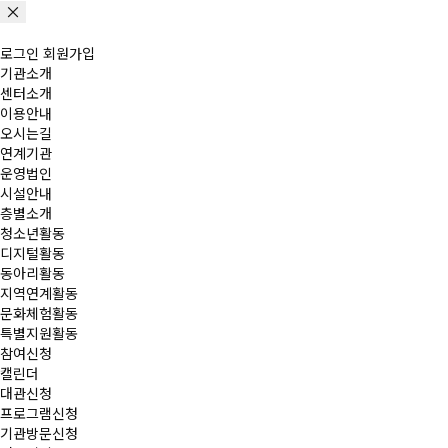
로그인
회원가입
기관소개
센터소개
이용안내
오시는길
연계기관
운영법인
시설안내
층별소개
청소년활동
디지털활동
동아리활동
지역연계활동
문화체험활동
특별지원활동
참여신청
캘린더
대관신청
프로그램신청
기관방문신청