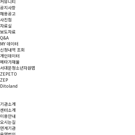
커뮤니티
공지사항
채용공고
사진첩
자료실
보도자료
Q&A
MY 데이터
신청내역 조회
개인데이터
메타가재울
서대문청소년자원맵
ZEPETO
ZEP
Ditoland
기관소개
센터소개
이용안내
오시는길
연계기관
운영법인