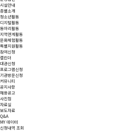
시설안내
층별소개
청소년활동
디지털활동
동아리활동
지역연계활동
문화체험활동
특별지원활동
참여신청
캘린더
대관신청
프로그램신청
기관방문신청
커뮤니티
공지사항
채용공고
사진첩
자료실
보도자료
Q&A
MY 데이터
신청내역 조회