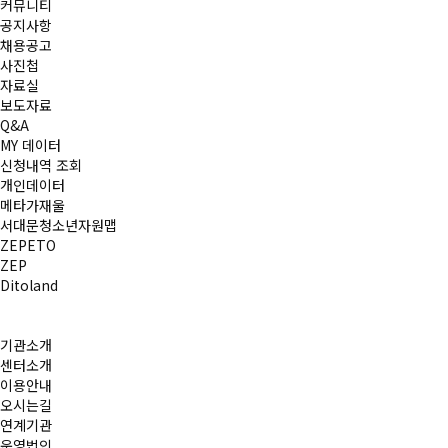
커뮤니티
공지사항
채용공고
사진첩
자료실
보도자료
Q&A
MY 데이터
신청내역 조회
개인데이터
메타가재울
서대문청소년자원맵
ZEPETO
ZEP
Ditoland
기관소개
센터소개
이용안내
오시는길
연계기관
운영법인