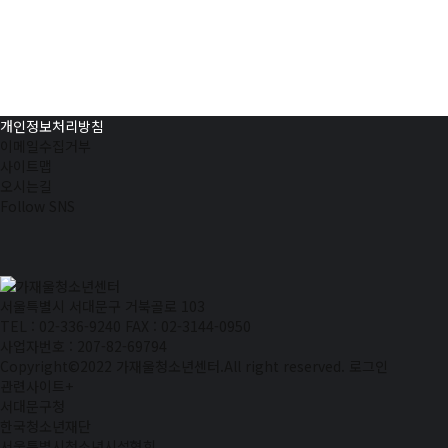
개인정보처리방침
이메일수집거부
사이트맵
오시는길
Follow SNS
서울특별시 서대문구 거북골로 103
TEL : 02-336-9240
FAX : 02-3144-0950
사업자번호 : 207-82-69794
Copyright©2022 가재울청소년센터.All right reserved.
로그인
관련사이트
+
서대문구청
한국청소년재단
서울특별시청소년시설협회