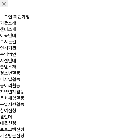
로그인
회원가입
기관소개
센터소개
이용안내
오시는길
연계기관
운영법인
시설안내
층별소개
청소년활동
디지털활동
동아리활동
지역연계활동
문화체험활동
특별지원활동
참여신청
캘린더
대관신청
프로그램신청
기관방문신청