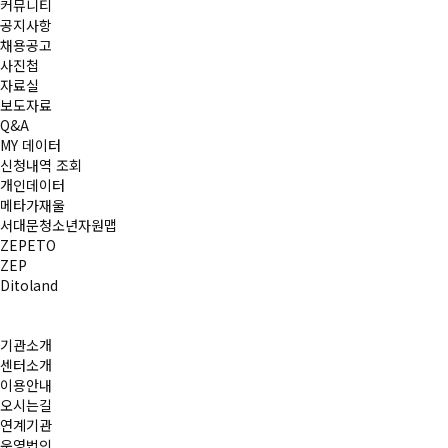
커뮤니티
공지사항
채용공고
사진첩
자료실
보도자료
Q&A
MY 데이터
신청내역 조회
개인데이터
메타가재울
서대문청소년자원맵
ZEPETO
ZEP
Ditoland
기관소개
센터소개
이용안내
오시는길
연계기관
운영법인