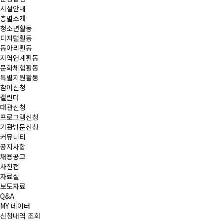
시설안내
층별소개
청소년활동
디지털활동
동아리활동
지역연계활동
문화체험활동
특별지원활동
참여신청
캘린더
대관신청
프로그램신청
기관방문신청
커뮤니티
공지사항
채용공고
사진첩
자료실
보도자료
Q&A
MY 데이터
신청내역 조회