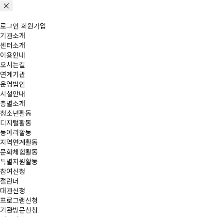
로그인
회원가입
기관소개
센터소개
이용안내
오시는길
연계기관
운영법인
시설안내
층별소개
청소년활동
디지털활동
동아리활동
지역연계활동
문화체험활동
특별지원활동
참여신청
캘린더
대관신청
프로그램신청
기관방문신청