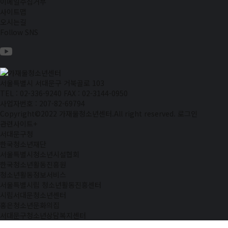
이메일수집거부
사이트맵
오시는길
Follow SNS
서울특별시 서대문구 거북골로 103
TEL : 02-336-9240
FAX : 02-3144-0950
사업자번호 : 207-82-69794
Copyright©2022 가재울청소년센터.All right reserved.
로그인
관련사이트
+
서대문구청
한국청소년재단
서울특별시청소년시설협회
한국청소년활동진흥원
청소년활동정보서비스
서울특별시립 청소년활동진흥센터
시립서대문청소년센터
홍은청소년문화의집
서대문구청소년상담복지센터