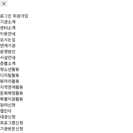
로그인
회원가입
기관소개
센터소개
이용안내
오시는길
연계기관
운영법인
시설안내
층별소개
청소년활동
디지털활동
동아리활동
지역연계활동
문화체험활동
특별지원활동
참여신청
캘린더
대관신청
프로그램신청
기관방문신청