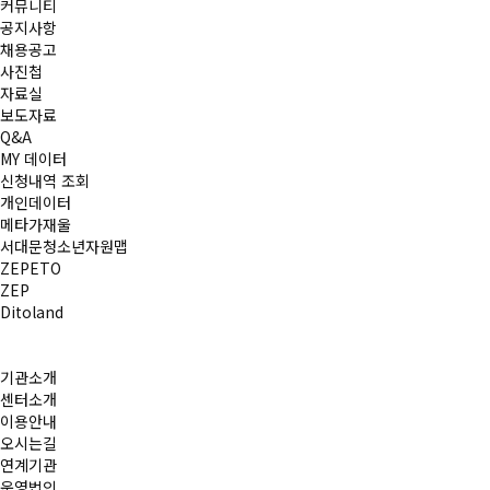
커뮤니티
공지사항
채용공고
사진첩
자료실
보도자료
Q&A
MY 데이터
신청내역 조회
개인데이터
메타가재울
서대문청소년자원맵
ZEPETO
ZEP
Ditoland
기관소개
센터소개
이용안내
오시는길
연계기관
운영법인