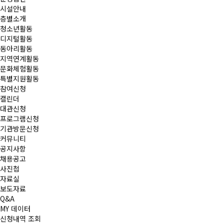
시설안내
층별소개
청소년활동
디지털활동
동아리활동
지역연계활동
문화체험활동
특별지원활동
참여신청
캘린더
대관신청
프로그램신청
기관방문신청
커뮤니티
공지사항
채용공고
사진첩
자료실
보도자료
Q&A
MY 데이터
신청내역 조회