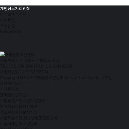
개인정보처리방침
이메일수집거부
사이트맵
오시는길
Follow SNS
서울특별시 서대문구 거북골로 103
TEL : 02-336-9240
FAX : 02-3144-0950
사업자번호 : 207-82-69794
Copyright©2022 가재울청소년센터.All right reserved.
로그인
관련사이트
+
서대문구청
한국청소년재단
서울특별시청소년시설협회
한국청소년활동진흥원
청소년활동정보서비스
서울특별시립 청소년활동진흥센터
시립서대문청소년센터