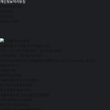
개인정보처리방침
이메일수집거부
사이트맵
오시는길
Follow SNS
서울특별시 서대문구 거북골로 103
TEL : 02-336-9240
FAX : 02-3144-0950
사업자번호 : 207-82-69794
Copyright©2022 가재울청소년센터.All right reserved.
로그인
관련사이트
+
서대문구청
한국청소년재단
서울특별시청소년시설협회
한국청소년활동진흥원
청소년활동정보서비스
서울특별시립 청소년활동진흥센터
시립서대문청소년센터
홍은청소년문화의집
서대문구청소년상담복지센터