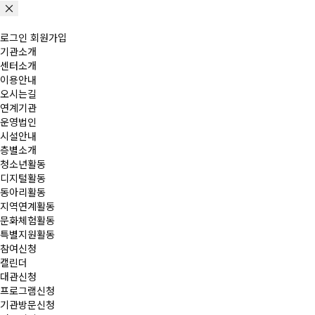
로그인
회원가입
기관소개
센터소개
이용안내
오시는길
연계기관
운영법인
시설안내
층별소개
청소년활동
디지털활동
동아리활동
지역연계활동
문화체험활동
특별지원활동
참여신청
캘린더
대관신청
프로그램신청
기관방문신청