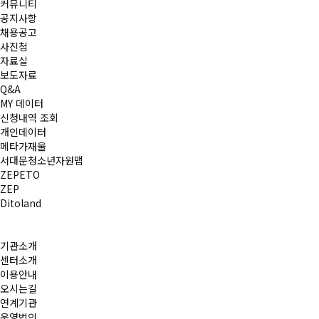
커뮤니티
공지사항
채용공고
사진첩
자료실
보도자료
Q&A
MY 데이터
신청내역 조회
개인데이터
메타가재울
서대문청소년자원맵
ZEPETO
ZEP
Ditoland
기관소개
센터소개
이용안내
오시는길
연계기관
운영법인