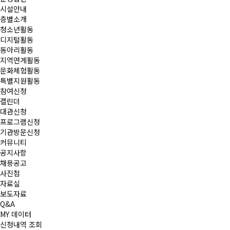
시설안내
층별소개
청소년활동
디지털활동
동아리활동
지역연계활동
문화체험활동
특별지원활동
참여신청
캘린더
대관신청
프로그램신청
기관방문신청
커뮤니티
공지사항
채용공고
사진첩
자료실
보도자료
Q&A
MY 데이터
신청내역 조회