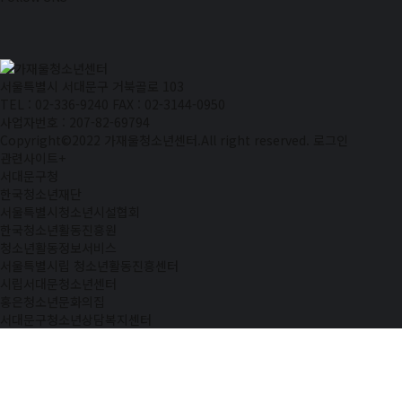
서울특별시 서대문구 거북골로 103
TEL : 02-336-9240
FAX : 02-3144-0950
사업자번호 : 207-82-69794
Copyright©2022 가재울청소년센터.All right reserved.
로그인
관련사이트
+
서대문구청
한국청소년재단
서울특별시청소년시설협회
한국청소년활동진흥원
청소년활동정보서비스
서울특별시립 청소년활동진흥센터
시립서대문청소년센터
홍은청소년문화의집
서대문구청소년상담복지센터