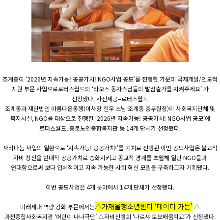
조계종이 ‘2026년 지속가능! 공공가치! NGO사업 공모’를 진행한 가운데 국제개발/인도적
지원 부문 사업으로로터스월드의 ‘라오스 동자스님들의 발심출가를 지켜주세요’ 가
선정됐다. 사진제공=로터스월드
조계종과 재단법인 아름다운동행(이사장 진우 스님·조계종 총무원장)이 사회복지단체 및
복지시설, NGO를 대상으로 진행한 ‘2026년 지속가능! 공공가치! NGO사업 공모’에
로터스월드, 종로노인종합복지관 등 14개 단체가 선정됐다.
자비나눔 사업의 일환으로 ‘지속가능! 공공가치!’를 기치로 진행된 이번 공모사업은 불교적
자비 정신을 현대적 공공가치로 승화시키고 종교적 경계를 초월해 일반 NGO들과
연대함으로써 보다 입체적이고 지속 가능한 사회 혁신 모델을 구축하고자 기획됐다.
이번 공모사업은 4개 분야에서 14개 단체가 선정됐다.
△가재울청소년센터 ‘데이터 가든’
미래세대 역량 강화 부문에서는
△
과천종합사회복지관 ‘어린이 나나극단’ △자비신행회 ‘나르샤 토요배움학교’가 선정됐다.