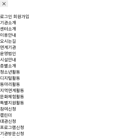
로그인
회원가입
기관소개
센터소개
이용안내
오시는길
연계기관
운영법인
시설안내
층별소개
청소년활동
디지털활동
동아리활동
지역연계활동
문화체험활동
특별지원활동
참여신청
캘린더
대관신청
프로그램신청
기관방문신청