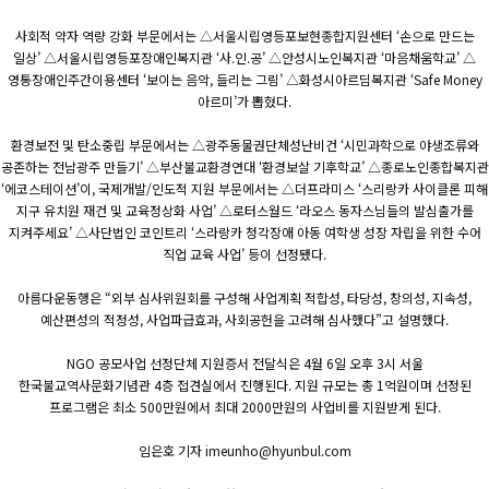
사회적 약자 역량 강화 부문에서는 △서울시립영등포보현종합지원센터 ‘손으로 만드는
일상’ △서울시립영등포장애인복지관 ‘사.인.공’ △안성시노인복지관 ‘마음채움학교’ △
영통장애인주간이용센터 ‘보이는 음악, 들리는 그림’ △화성시아르딤복지관 ‘Safe Money
아르미’가 뽑혔다.
환경보전 및 탄소중립 부문에서는 △광주동물권단체성난비건 ‘시민과학으로 야생조류와
공존하는 전남광주 만들기’ △부산불교환경연대 ‘환경보살 기후학교’ △종로노인종합복지관
‘에코스테이션’이, 국제개발/인도적 지원 부문에서는 △더프라미스 ‘스리랑카 사이클론 피해
지구 유치원 재건 및 교육정상화 사업’ △로터스월드 ‘라오스 동자스님들의 발심출가를
지켜주세요’ △사단법인 코인트리 ‘스라랑카 청각장애 아동 여학생 성장 자립을 위한 수어
직업 교육 사업’ 등이 선정됐다.
아름다운동행은 “외부 심사위원회를 구성해 사업계획 적합성, 타당성, 창의성, 지속성,
예산편성의 적정성, 사업파급효과, 사회공헌을 고려해 심사했다”고 설명했다.
NGO 공모사업 선정단체 지원증서 전달식은 4월 6일 오후 3시 서울
한국불교역사문화기념관 4층 접견실에서 진행된다. 지원 규모는 총 1억원이며 선정된
프로그램은 최소 500만원에서 최대 2000만원의 사업비를 지원받게 된다.
임은호 기자 imeunho@hyunbul.com