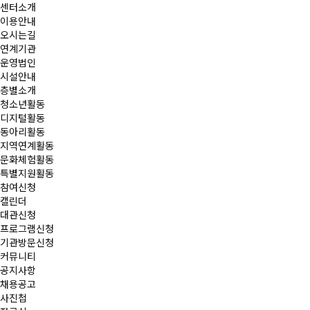
센터소개
이용안내
오시는길
연계기관
운영법인
시설안내
층별소개
청소년활동
디지털활동
동아리활동
지역연계활동
문화체험활동
특별지원활동
참여신청
캘린더
대관신청
프로그램신청
기관방문신청
커뮤니티
공지사항
채용공고
사진첩